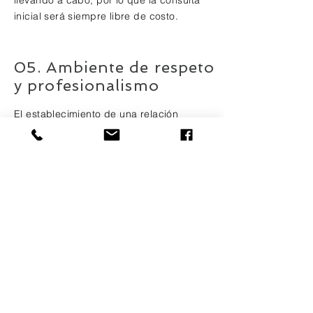
llevando a cabo, por lo que la consulta
inicial será siempre libre de costo.
05. Ambiente de respeto
y profesionalismo
El establecimiento de una relación
profesional debe estar enmarcado en
el respeto mutuo y la cordialidad. Esta
es una de las garantías signifiativas al
contar con NB Law para sus trámites
notariales.
Contáctanos