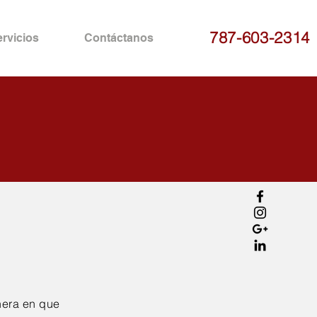
787-603-2314
rvicios
Contáctanos
nera en que