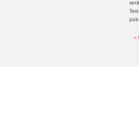
será
Tes
púb
< 