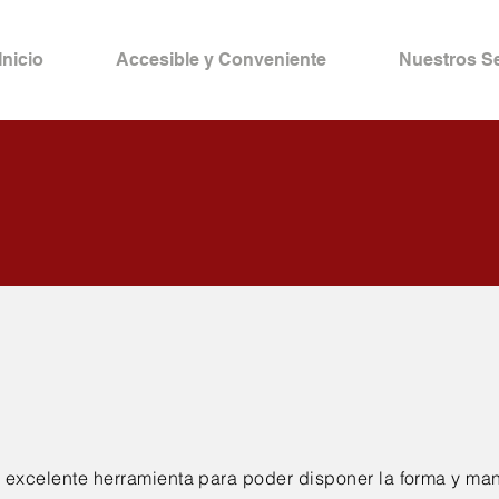
Inicio
Accesible y Conveniente
Nuestros Se
stamentos
 excelente herramienta para poder disponer la forma y ma